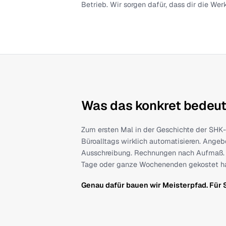
Unser Versprechen
Software allein hat noch nie funktio
die halbe Miete ist. Deshalb packe
deinen Betrieb verstehen lernen, un
machen will.
Das ist keine Automatisierung um der
Betrieb. Wir sorgen dafür, dass dir