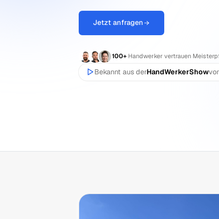
Klimabetriebe. Damit du wieder b
Jetzt anfragen
100+
Handwerker vertrauen M
Bekannt aus der
HandWerkerS