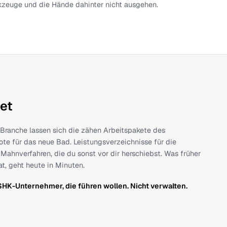
niert. Drei Jahre Praxis haben uns gezeigt, dass gute Softwar
n wir Menschen und KI-Agenten dazu. Echte Ansprechpartner,
d KI-Agenten, die im Hintergrund die Arbeit machen, die nie
 Automatisierung willen. Das ist Partnerschaft. Du führst d
 die Werkzeuge und die Hände dahinter nicht ausgehen.