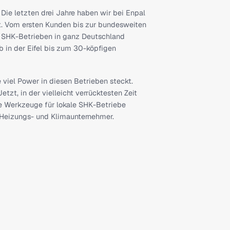
hnston Chen. Die letzten drei Jahre haben wir bei Enpal
t aufgebaut. Vom ersten Kunden bis zur bundesweiten
 mit hunderten SHK-Betrieben in ganz Deutschland
eisterbetrieb in der Eifel bis zum 30-köpfigen
pott.
gesehen, wie viel Power in diesen Betrieben steckt.
loren geht. Jetzt, in der vielleicht verrücktesten Zeit
ir genau diese Werkzeuge für lokale SHK-Betriebe
tsche Sanitär-, Heizungs- und Klimaunternehmer.