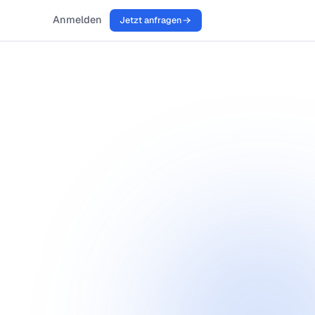
rnehmen
Anmelden
Jetzt anfragen
mpe
.