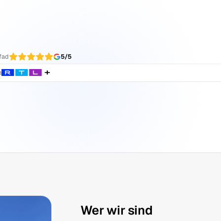
ei Kunden bist, nicht im Büro.
eisterpfad
5/5
how
von