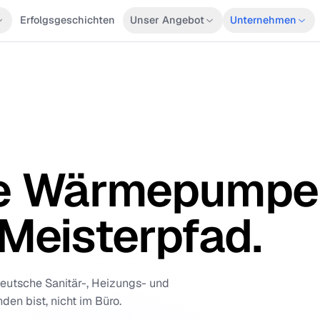
ionen
Erfolgsgeschichten
Unser Angebot
Unte
ahre Wärmepu
t Meisterpfad
 für deutsche Sanitär-, Heizungs- und